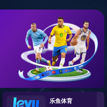
首页
解读
QY球友会体育
客户见证
集团新闻
服务类
回顾：广州足球队在