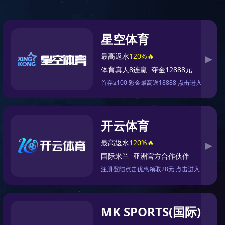
型
联系
QY体育球友会
技术层面