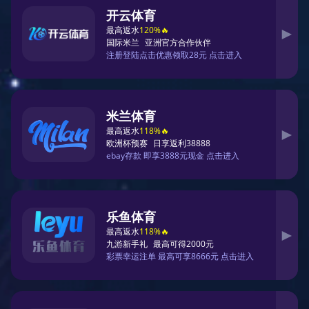
武汉羽毛球队快攻战术解析与战绩提升的深度
探讨
2026-01-31