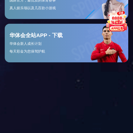
全球足球明星实力排行榜揭晓谁是当今足坛的
绝对王者
2026-01-15