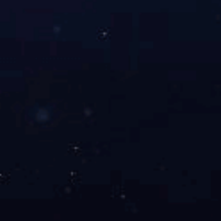
全球年薪最高足球明星揭晓谁将成为足坛新霸
主
2026-01-15