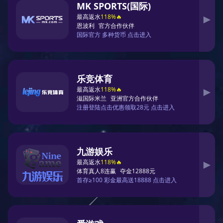
广州足球队技术揭秘：从战术布局到球员训练
的全景分析
2026-01-20