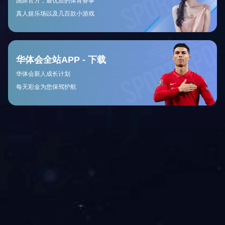
把北京这座城市推向全国乃至世界体育舞台中心，引领更
多人参与到这项充满魅力的运动当中来！
上一篇
下一篇
QY球友会-QY千亿球友会-QY球友会体育官方
网站💖『 财运滚滚,大吉大利』💖qy球友会体
育,qy体育球友会,qy千亿球友体育,qy球友会
体育网站快速注册链接入口🎯、APP下载📱、
平台首页及登录服务。作为中国区领先的平台,
为用户提供安全、稳定的注册体验,24小时客
服随时在线支持。立即前往官网,轻松注册,畅
享高品质平台服务！
导航
网站地图
解读
qy球友会体育
XML