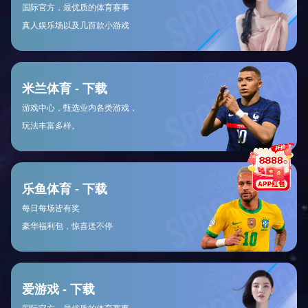
实现自我转换升级。
其次，要加大基础设施建设投入，包括改善训练场馆条
件、增加科技辅助器材等，提高训练效率。同时，加强后
勤保障，让每位运动员能专心于技战术提升，而不必分心
于其他琐事。这些措施都有助于建立一个更加专业化、高
效化的人才培养体系。
最后，要继续强化团队凝聚力，通过组织团建活动及社区
服务项目等形式，加强彼此间信任关系，以便在紧张激烈
比赛环境下能够齐心协力，共同面对挑战。这些都是推动
北京排球队向更高目标迈进的重要组成部分。
总结：
综上所述，北京排球队凭借悠久的历史文化积淀、显著的
技术战术进步、有效的人才培养机制以及明确的发展方
向，在全国排行中取得第八名这一佳绩实属不易。这不仅
标志着他们当前实力的一次飞跃，更预示着未来可期的发
展潜力，将会为中国乃至世界范围内更高层次竞技体育贡
献新的力量。
相信随着各方资源持续整合投入，以及全体人员共同努力
拼搏，北京排球队在未来一定能创造更加辉煌佳绩，再次