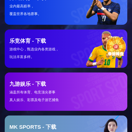
此外，上半场结束后，两支球队都进行了针对性的战术调
整。特别是在第二局开始阶段，广州市尝试加强拦网高
度，而深圳市通过加大跑动范围寻求突破。这些变化虽然
未必直接影响比分，却为双方接下来的交锋埋下伏笔，让
观众期待每一个回合的发展。
4、未来发展潜力展望
经过此次较量，我们可以清晰地看到两支排球队未来的发
展潜力。首先，对于广州排球队而言，其丰富经验为年轻
选手提供了良好的成长环境。如果能够继续培养新人，同
时优化现有阵容，将极大提高他们在更高级别赛事中的竞
争力。