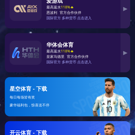
的板凳深度无疑为后续赛事奠定了良好基础。
3、战术布置与调整
战术布置是比赛胜负的重要因素。在本次对决中，广州排
球队采取的是重攻轻守的策略，通过快速进攻来压制对
手。然而，这一策略虽能带来短期效果，却也暴露出了防
守端的不稳固。当深圳抓住机会上反击时，他们迅速撕开
了广州防线，并多次造成威胁。
相反，深圳排球队则采取更加均衡的打法，他们在保证攻
击力度的同时，加强了自身防守结构。在局部失利的时
候，他们及时进行了
qy球友会体育
换人调整，以保持体力
并增加不同风格选手之间的配合。这种灵活机动性让他们
能够根据现场情况随时做出改变，有效应对竞争压力。