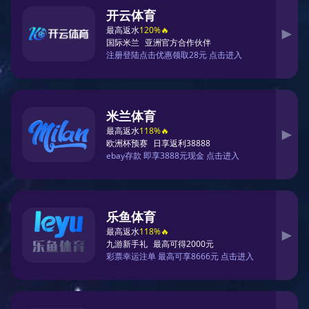
表现及团队配合。文章将从四个方面进行详细阐述：一是
球队整体实力分析，二是关键球员表现评估，三是战术布
置与调整，四是未来发展潜力展望。通过这些分析，我们
希望能够清晰地看到广州和深圳排球队在这场比赛中的优
劣势，为今后的赛事提供借鉴和参考。
1、球队整体实力分析
广州与深圳两支球队在过去几个赛季中都取得了显著的进
步，整体实力不断增强。首先，从历史纪录来看，广州排
球队在联赛中积累了丰富的经验，其稳定性和抗压能力相
对较强。而深圳排球队则凭借其年轻化的阵容，在速度和
灵活性上有着明显优势。两队在技术层面上均具备较高水
平，但风格却截然不同。
其次，从身体素质来看，两支队伍都有身材高大的选手，
但广州队普遍更为强壮，这使得他们在网前拦截时占据了
一定的优势。同时，深圳队则利用快速移动和精准的发球
来弥补这一不足，使得两队在比赛中展开了多次激烈的拼
抢。
最后，在心理素质方面，两队也有不同表现。尽管广州队